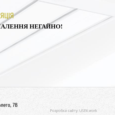
ЯЦІЯ
ПАЛЕННЯ НЕГАЙНО!
олего, 7В
Розробка сайту: USEit.work