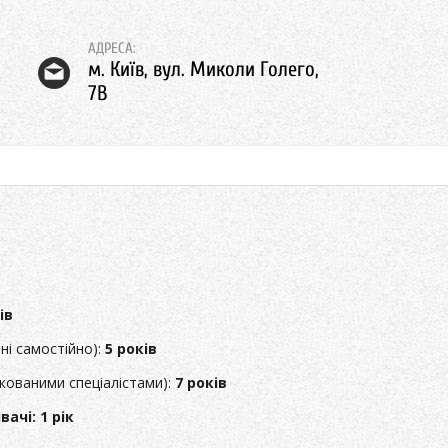
АДРЕСА:
м. Київ, вул. Миколи Голего,
7В
ів
ні самостійно):
5 років
кованими спеціалістами):
7 років
ачі: 1 рік